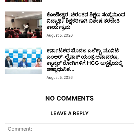
ಕೋಟೇಶ್ವರ :ಚಿರಂತನ ಶಿಕ್ಷಣ ಸಂಸ್ಥೆಯಿಂದ
ವಿದ್ಯಾರ್ಥಿ ಶಿಕ್ಷಕರಿಗಾಗಿ ವಿಶೇಷ ತರಬೇತಿ
ಕಾರ್ಯಕ್ರಮ
August 5, 2026
ಕರ್ನಾಟಕದ ಮೊದಲ ಎಲೆಕ್ಟಾ ಯುನಿಟಿ
ಎಂಆರ್-ಲೈನಾಕ್ ಯಂತ್ರ ಅನಾವರಣ,
ಕ್ಯಾನ್ಸರ್ ರೋಗಿಗಳಿಗೆ HCG ಆಸ್ಪತ್ರೆಯಲ್ಲಿ
ಅತ್ಯಾಧುನಿಕ...
August 5, 2026
NO COMMENTS
LEAVE A REPLY