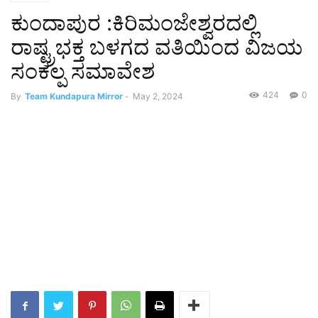
ಕುಂದಾಪುರ :ಕಿರಿಮಂಜೇಶ್ವರದಲ್ಲಿ
ರಾಷ್ಟ್ರಭಕ್ತ ಬಳಗದ ವತಿಯಿಂದ ವಿಜಯ
ಸಂಕಲ್ಪ‌ ಸಮಾವೇಶ
424
0
By
Team Kundapura Mirror
-
May 2, 2024