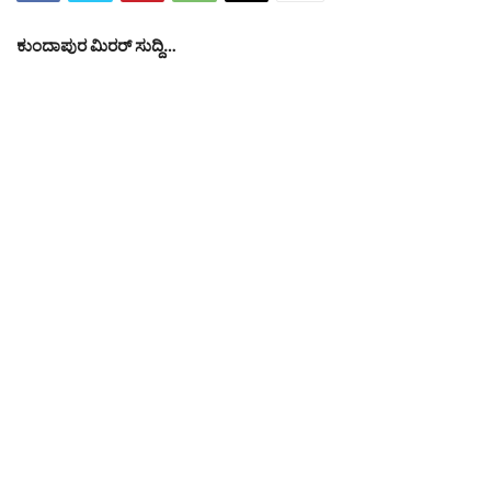
ಕುಂದಾಪುರ ಮಿರರ್ ಸುದ್ದಿ…