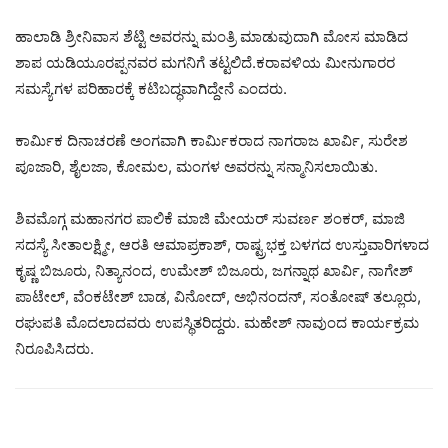
ಹಾಲಾಡಿ ಶ್ರೀನಿವಾಸ ಶೆಟ್ಟಿ ಅವರನ್ನು ಮಂತ್ರಿ ಮಾಡುವುದಾಗಿ ಮೋಸ ಮಾಡಿದ
ಶಾಪ ಯಡಿಯೂರಪ್ಪನವರ ಮಗನಿಗೆ ತಟ್ಟಲಿದೆ.ಕರಾವಳಿಯ ಮೀನುಗಾರರ
ಸಮಸ್ಯೆಗಳ ಪರಿಹಾರಕ್ಕೆ ಕಟಿಬದ್ಧವಾಗಿದ್ದೇನೆ ಎಂದರು.
ಕಾರ್ಮಿಕ ದಿನಾಚರಣೆ ಅಂಗವಾಗಿ ಕಾರ್ಮಿಕರಾದ ನಾಗರಾಜ ಖಾರ್ವಿ, ಸುರೇಶ
ಪೂಜಾರಿ, ಶೈಲಜಾ, ಕೋಮಲ, ಮಂಗಳ ಅವರನ್ನು ಸನ್ಮಾನಿಸಲಾಯಿತು.
ಶಿವಮೊಗ್ಗ ಮಹಾನಗರ ಪಾಲಿಕೆ ಮಾಜಿ ಮೇಯರ್ ಸುವರ್ಣ ಶಂಕರ್, ಮಾಜಿ
ಸದಸ್ಯೆ ಸೀತಾಲಕ್ಷ್ಮೀ, ಆರತಿ ಆಮಾಪ್ರಕಾಶ್, ರಾಷ್ಟ್ರಭಕ್ತ ಬಳಗದ ಉಸ್ತುವಾರಿಗಳಾದ
ಕೃಷ್ಣ ಬಿಜೂರು, ನಿತ್ಯಾನಂದ, ಉಮೇಶ್ ಬಿಜೂರು, ಜಗನ್ನಾಥ ಖಾರ್ವಿ, ನಾಗೇಶ್
ಪಾಟೇಲ್, ವೆಂಕಟೇಶ್ ಬಾಡ, ವಿನೋದ್, ಅಭಿನಂದನ್, ಸಂತೋಷ್ ತಲ್ಲೂರು,
ರಘುಪತಿ ಮೊದಲಾದವರು ಉಪಸ್ಥಿತರಿದ್ದರು. ಮಹೇಶ್ ನಾವುಂದ ಕಾರ್ಯಕ್ರಮ
ನಿರೂಪಿಸಿದರು.