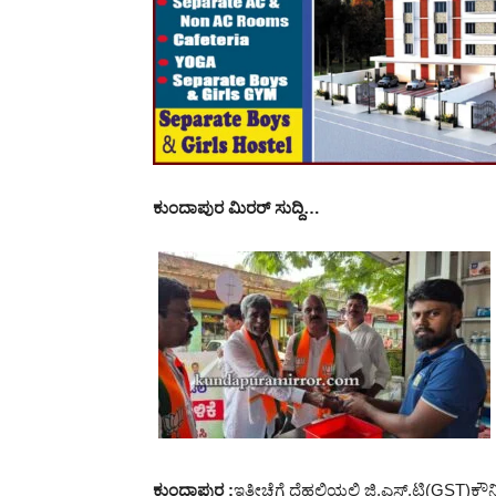
ಕುಂದಾಪುರ ಮಿರರ್ ಸುದ್ದಿ…
ಕುಂದಾಪುರ :
ಇತ್ತೀಚೆಗೆ ದೆಹಲಿಯಲ್ಲಿ ಜಿ.ಎಸ್.ಟಿ(GST)ಕೌನ್ಸ